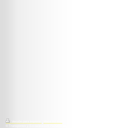
Versión para imprimir
|
Mapa del sitio
© Transportes y Excavaciones Portuenses, S.L.